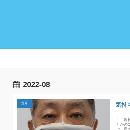
2022-08
意見
気持
ここ数
とかの
は、私