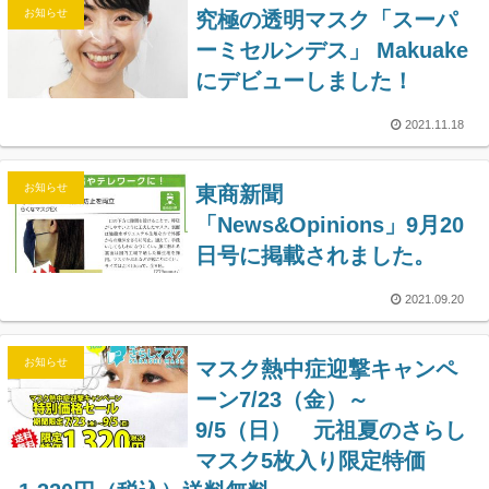
お知らせ
究極の透明マスク「スーパ
ーミセルンデス」 Makuake
にデビューしました！
2021.11.18
お知らせ
東商新聞
「News&Opinions」9月20
日号に掲載されました。
2021.09.20
お知らせ
マスク熱中症迎撃キャンペ
ーン7/23（金）～
9/5（日） 元祖夏のさらし
マスク5枚入り限定特価