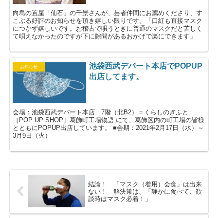
向島の置屋「仙石」の千景さんが、芸者仲間にお薦めくださり、す
こぶる好評のお知らせを頂き嬉しい限りです。「口紅も直接マスク
につかず嬉しいです。お稽古で唄うときに普通のマスクだと苦しく
て唄えなかったのですが下に隙間があるおかげで楽にできます」
池袋西武デパート本店でPOPUP
お知らせ
出店してます。
会場：池袋西武デパート本店 7階（北B2）＝くらしのぎふと
［POP UP SHOP］葛飾町工場物語 にて、葛飾区内の町工場の皆様
とともにPOPUP出店しています。 ■会期：2021年2月17日（水）～
3月9日（火）
結論！ 「マスク（着用）会食」は出来
ない！ 解決策は、「静かに食べて、歓
談時はマスク必着！」