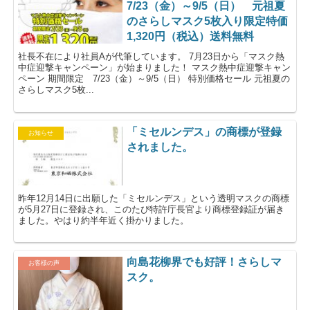
7/23（金）～9/5（日） 元祖夏
のさらしマスク5枚入り限定特価
1,320円（税込）送料無料
社長不在により社員Aが代筆しています。 7月23日から「マスク熱
中症迎撃キャンペーン」が始まりました！ マスク熱中症迎撃キャン
ペーン 期間限定 7/23（金）～9/5（日） 特別価格セール 元祖夏の
さらしマスク5枚...
「ミセルンデス」の商標が登録
お知らせ
されました。
昨年12月14日に出願した「ミセルンデス」という透明マスクの商標
が5月27日に登録され、このたび特許庁長官より商標登録証が届き
ました。やはり約半年近く掛かりました。
向島花柳界でも好評！さらしマ
お客様の声
スク。