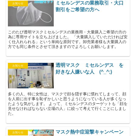
ミセルンデスの業務取引・大口
お知らせ
割引をご希望の方へ
このたび透明マスクミセルンデスの業務用・大量購入ご希望の方の
為に専用サイトを立ち上げました。 「大量購入していただければ安
く仕入れられる」という単純な原則です。卸売業者様も大量購入の
方でも同じ条件とさせて頂きますのでよろしくお願いします。
透明マスク ミセルンデス を
お知らせ
好きな人嫌いな人 (^_^;)
多くの人、特に女性は、マスクで顔を隠す事に慣れてしまって、顔
を人前に出す事を恥ずかしいと思うようになっている人が多くなっ
たような気がします。 よって、ミセルンデスのターゲットも「顔を
見せなければならない立場の人」に絞って考えて行くことにしまし
た。
マスク熱中症迎撃キャンペーン
お知らせ