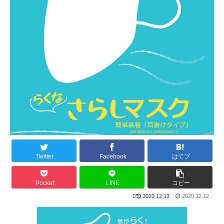
Twitter
Facebook
はてブ
Pocket
LINE
コピー
2020.12.13
2020.12.12